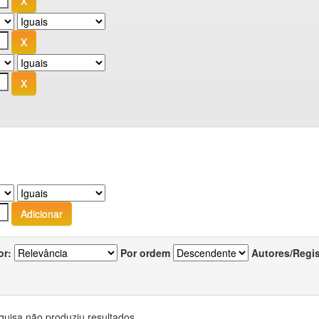
or:
Por ordem
Autores/Regi
quisa não produziu resultados.