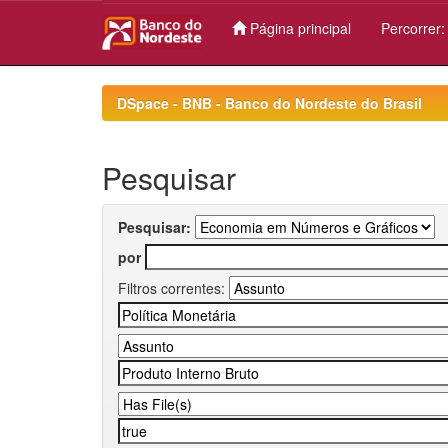
Página principal
Percorrer
Skip
navigation
DSpace - BNB - Banco do Nordeste do Brasil
Pesquisar
Pesquisar:
por
Filtros correntes: