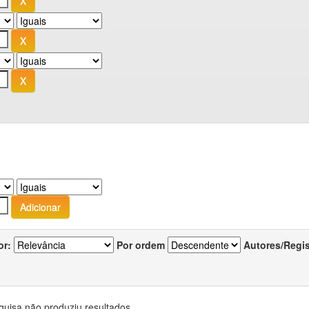
or:
Por ordem
Autores/Regi
quisa não produziu resultados.