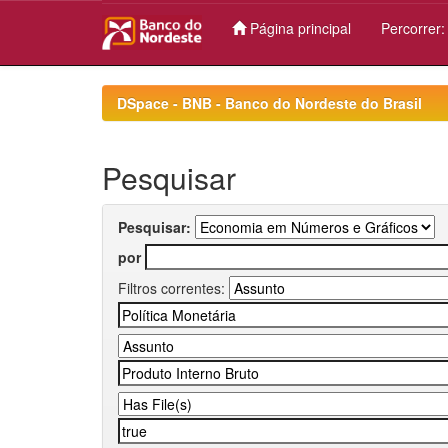
Página principal
Percorrer
Skip
navigation
DSpace - BNB - Banco do Nordeste do Brasil
Pesquisar
Pesquisar:
por
Filtros correntes: