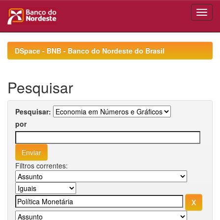
Skip
navigation
DSpace - BNB - Banco do Nordeste do Brasil
Pesquisar
Pesquisar:
por
Filtros correntes: