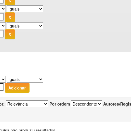
or:
Por ordem
Autores/Regi
quisa não produziu resultados.