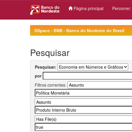
Página principal
Percorrer
Skip
navigation
DSpace - BNB - Banco do Nordeste do Brasil
Pesquisar
Pesquisar:
por
Filtros correntes: