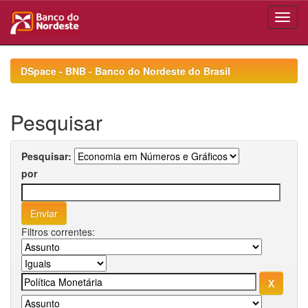
Skip
navigation
DSpace - BNB - Banco do Nordeste do Brasil
Pesquisar
Pesquisar:
por
Filtros correntes: