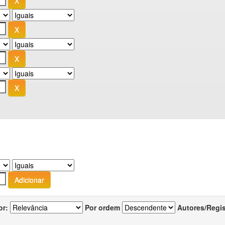
or:
Por ordem
Autores/Regi