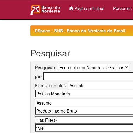
Página principal
Percorrer
Skip
navigation
DSpace - BNB - Banco do Nordeste do Brasil
Pesquisar
Pesquisar:
por
Filtros correntes: