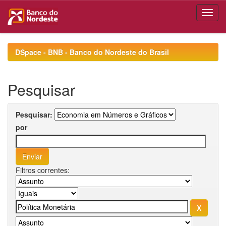
Skip
navigation
DSpace - BNB - Banco do Nordeste do Brasil
Pesquisar
Pesquisar:
por
Filtros correntes: