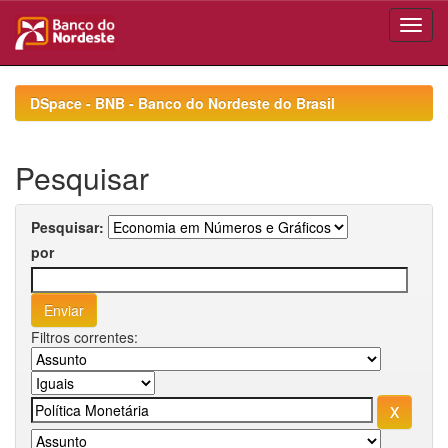
Skip
navigation
DSpace - BNB - Banco do Nordeste do Brasil
Pesquisar
Pesquisar:
por
Filtros correntes: