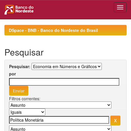
Skip
navigation
DSpace - BNB - Banco do Nordeste do Brasil
Pesquisar
Pesquisar:
por
Filtros correntes: