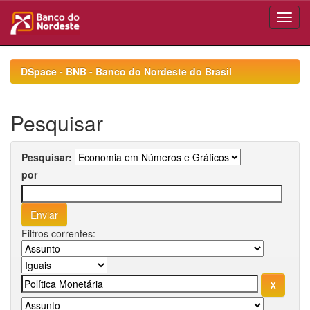
Skip
navigation
DSpace - BNB - Banco do Nordeste do Brasil
Pesquisar
Pesquisar:
por
Filtros correntes: