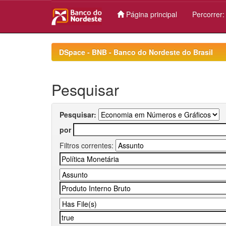
Página principal
Percorrer
Skip
navigation
DSpace - BNB - Banco do Nordeste do Brasil
Pesquisar
Pesquisar:
por
Filtros correntes: