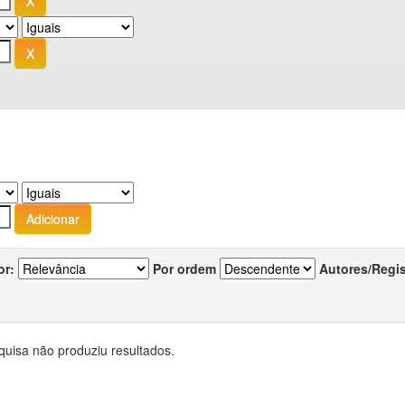
or:
Por ordem
Autores/Regi
quisa não produziu resultados.