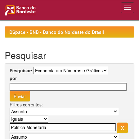
Skip
navigation
DSpace - BNB - Banco do Nordeste do Brasil
Pesquisar
Pesquisar:
por
Filtros correntes: