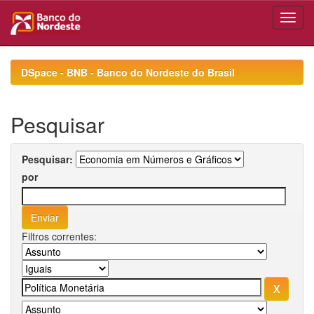
Skip
navigation
DSpace - BNB - Banco do Nordeste do Brasil
Pesquisar
Pesquisar:
por
Filtros correntes: