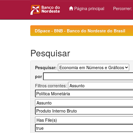
Página principal
Percorrer
Skip
navigation
DSpace - BNB - Banco do Nordeste do Brasil
Pesquisar
Pesquisar:
por
Filtros correntes: