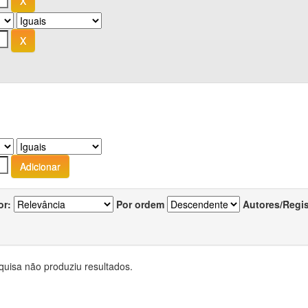
or:
Por ordem
Autores/Regi
quisa não produziu resultados.