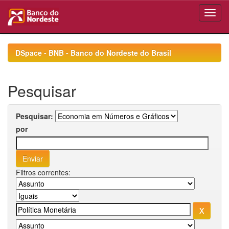
Skip
navigation
DSpace - BNB - Banco do Nordeste do Brasil
Pesquisar
Pesquisar:
por
Filtros correntes: