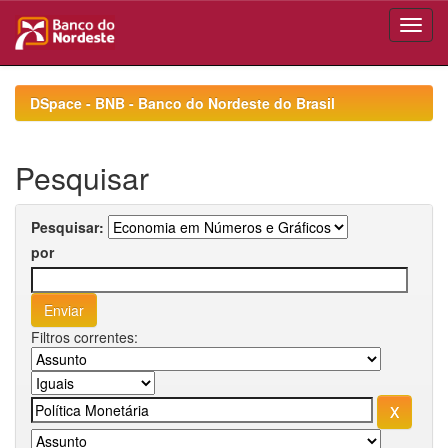
Skip
navigation
DSpace - BNB - Banco do Nordeste do Brasil
Pesquisar
Pesquisar:
por
Filtros correntes: