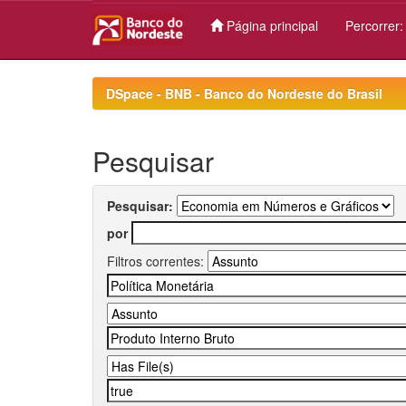
Página principal
Percorrer
Skip
navigation
DSpace - BNB - Banco do Nordeste do Brasil
Pesquisar
Pesquisar:
por
Filtros correntes: