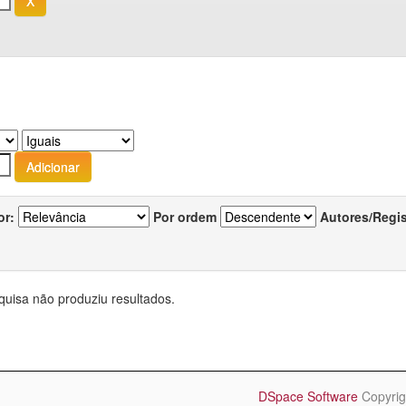
or:
Por ordem
Autores/Regi
quisa não produziu resultados.
DSpace Software
Copyrig