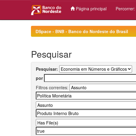
Página principal
Percorrer
Skip
navigation
DSpace - BNB - Banco do Nordeste do Brasil
Pesquisar
Pesquisar:
por
Filtros correntes: