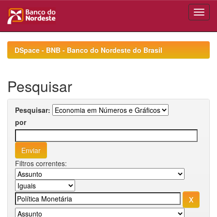
Skip
navigation
DSpace - BNB - Banco do Nordeste do Brasil
Pesquisar
Pesquisar:
por
Filtros correntes: