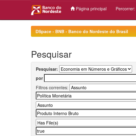
Página principal
Percorrer
Skip
navigation
DSpace - BNB - Banco do Nordeste do Brasil
Pesquisar
Pesquisar:
por
Filtros correntes: