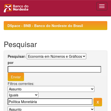
Skip
navigation
DSpace - BNB - Banco do Nordeste do Brasil
Pesquisar
Pesquisar:
por
Filtros correntes: