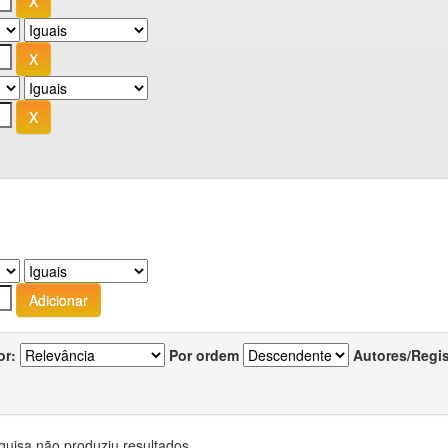
or:
Por ordem
Autores/Regi
quisa não produziu resultados.