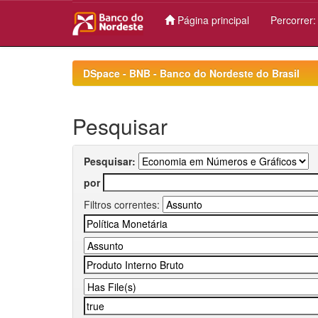
Página principal
Percorrer
Skip
navigation
DSpace - BNB - Banco do Nordeste do Brasil
Pesquisar
Pesquisar:
por
Filtros correntes: