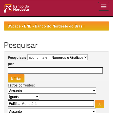
Skip
navigation
DSpace - BNB - Banco do Nordeste do Brasil
Pesquisar
Pesquisar:
por
Filtros correntes: