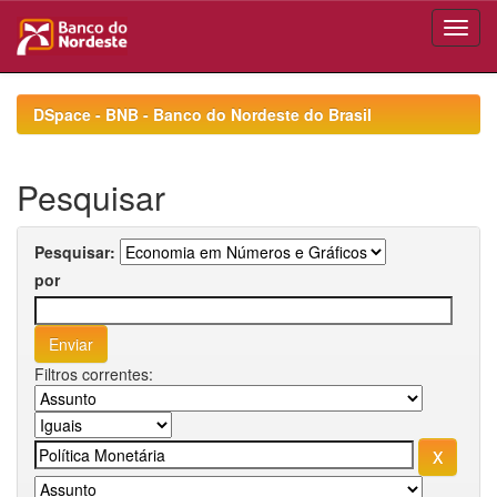
Skip
navigation
DSpace - BNB - Banco do Nordeste do Brasil
Pesquisar
Pesquisar:
por
Filtros correntes: