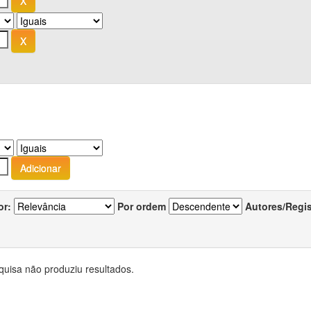
or:
Por ordem
Autores/Regi
quisa não produziu resultados.