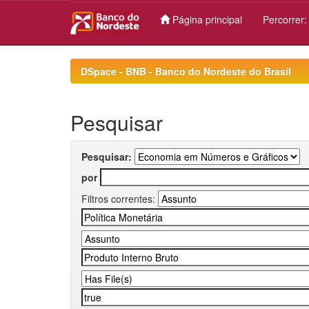
Página principal
Percorrer
Skip
navigation
DSpace - BNB - Banco do Nordeste do Brasil
Pesquisar
Pesquisar:
por
Filtros correntes: