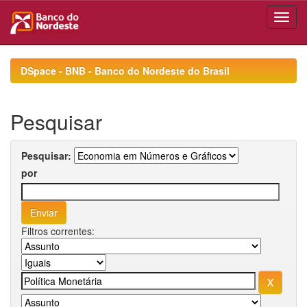
Skip
navigation
DSpace - BNB - Banco do Nordeste do Brasil
Pesquisar
Pesquisar:
por
Filtros correntes: