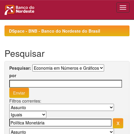
Skip
navigation
DSpace - BNB - Banco do Nordeste do Brasil
Pesquisar
Pesquisar:
por
Filtros correntes: