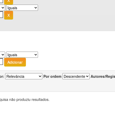
or:
Por ordem
Autores/Regi
quisa não produziu resultados.