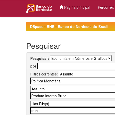
Página principal
Percorrer
Skip
navigation
DSpace - BNB - Banco do Nordeste do Brasil
Pesquisar
Pesquisar:
por
Filtros correntes: