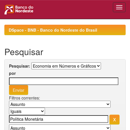
Skip
navigation
DSpace - BNB - Banco do Nordeste do Brasil
Pesquisar
Pesquisar:
por
Filtros correntes: