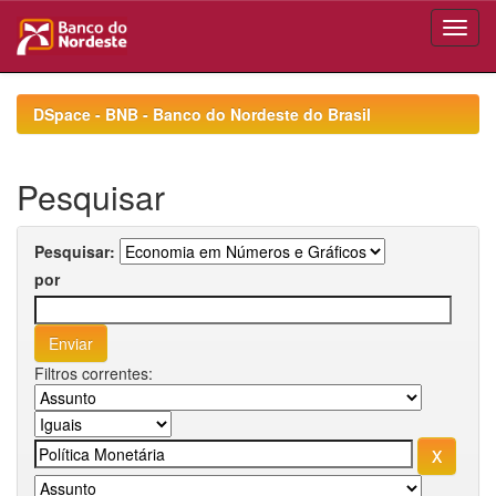
Skip
navigation
DSpace - BNB - Banco do Nordeste do Brasil
Pesquisar
Pesquisar:
por
Filtros correntes: