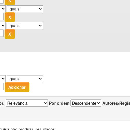
or:
Por ordem
Autores/Regi
quisa não produziu resultados.