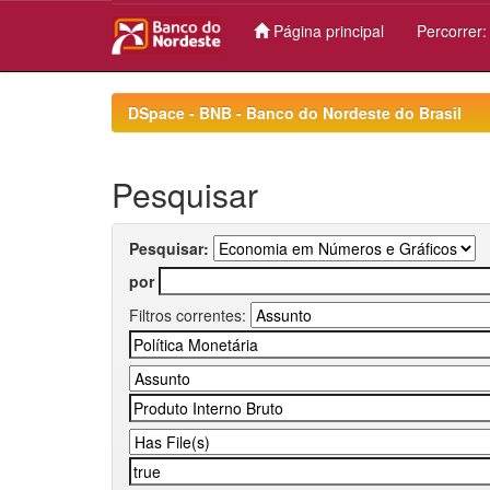
Página principal
Percorrer
Skip
navigation
DSpace - BNB - Banco do Nordeste do Brasil
Pesquisar
Pesquisar:
por
Filtros correntes: