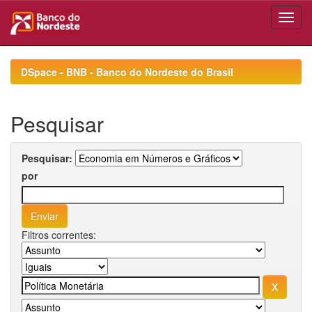
Skip
navigation
DSpace - BNB - Banco do Nordeste do Brasil
Pesquisar
Pesquisar:
por
Filtros correntes: