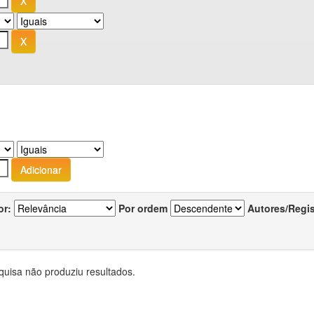
or:
Por ordem
Autores/Regi
quisa não produziu resultados.