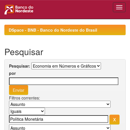
Skip
navigation
DSpace - BNB - Banco do Nordeste do Brasil
Pesquisar
Pesquisar:
por
Filtros correntes: