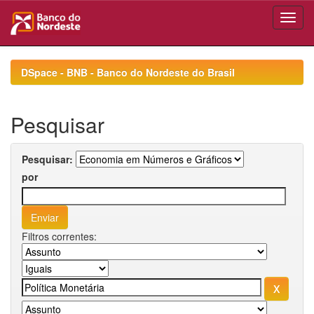
Skip
navigation
DSpace - BNB - Banco do Nordeste do Brasil
Pesquisar
Pesquisar:
por
Filtros correntes: