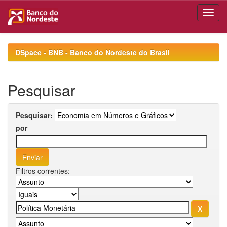
Skip
navigation
DSpace - BNB - Banco do Nordeste do Brasil
Pesquisar
Pesquisar:
por
Filtros correntes: