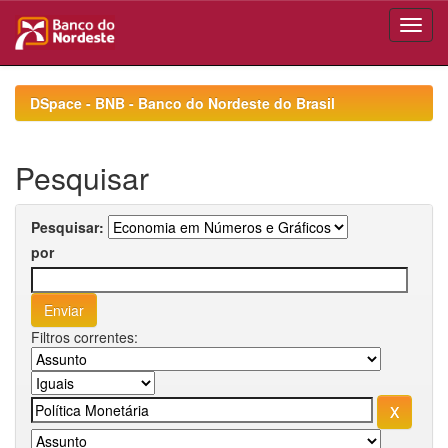
Skip
navigation
DSpace - BNB - Banco do Nordeste do Brasil
Pesquisar
Pesquisar:
por
Filtros correntes: