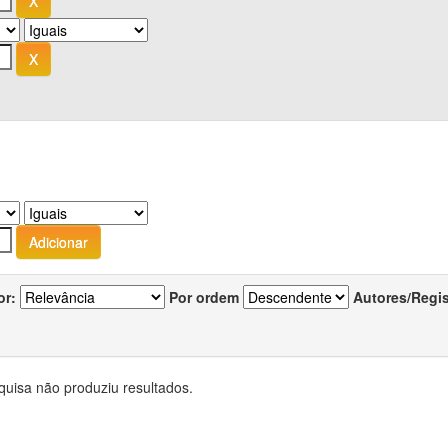
or:
Por ordem
Autores/Regi
quisa não produziu resultados.