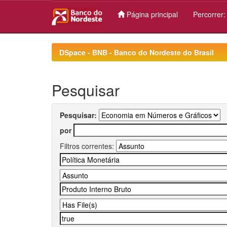
Página principal
Percorrer
Skip
navigation
DSpace - BNB - Banco do Nordeste do Brasil
Pesquisar
Pesquisar:
por
Filtros correntes: