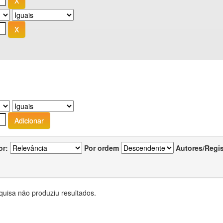
or:
Por ordem
Autores/Regi
quisa não produziu resultados.