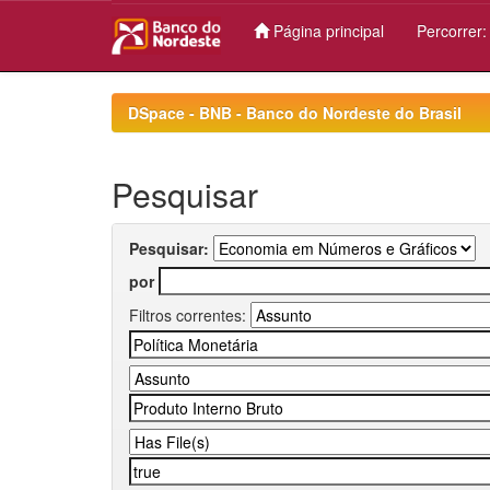
Página principal
Percorrer
Skip
navigation
DSpace - BNB - Banco do Nordeste do Brasil
Pesquisar
Pesquisar:
por
Filtros correntes: