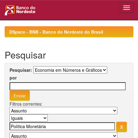
Skip
navigation
DSpace - BNB - Banco do Nordeste do Brasil
Pesquisar
Pesquisar:
por
Filtros correntes: