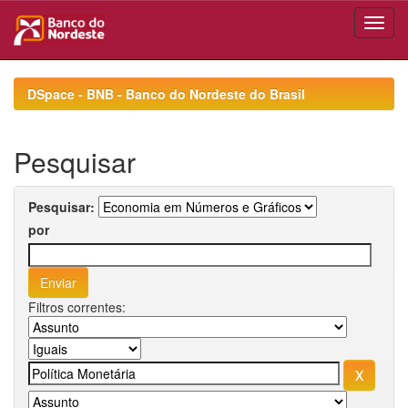
Skip
navigation
DSpace - BNB - Banco do Nordeste do Brasil
Pesquisar
Pesquisar:
por
Filtros correntes: