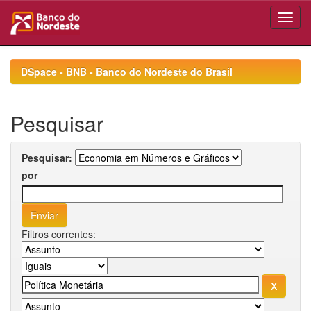
Skip
navigation
DSpace - BNB - Banco do Nordeste do Brasil
Pesquisar
Pesquisar:
por
Filtros correntes: