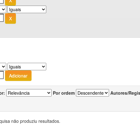
or:
Por ordem
Autores/Regi
quisa não produziu resultados.