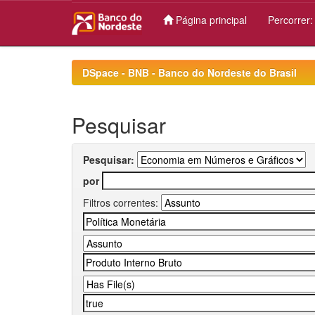
Página principal
Percorrer
Skip
navigation
DSpace - BNB - Banco do Nordeste do Brasil
Pesquisar
Pesquisar:
por
Filtros correntes: