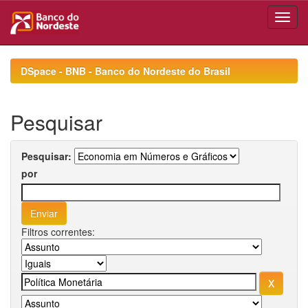
Skip
navigation
DSpace - BNB - Banco do Nordeste do Brasil
Pesquisar
Pesquisar:
por
Filtros correntes: