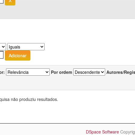
or:
Por ordem
Autores/Regi
quisa não produziu resultados.
DSpace Software
Copyrig