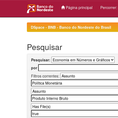
Página principal
Percorrer
Skip
navigation
DSpace - BNB - Banco do Nordeste do Brasil
Pesquisar
Pesquisar:
por
Filtros correntes: