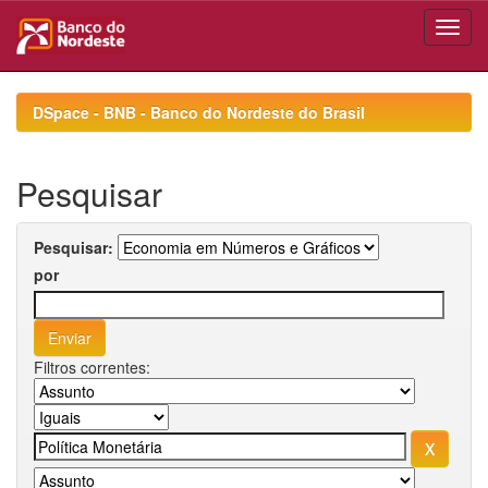
Skip
navigation
DSpace - BNB - Banco do Nordeste do Brasil
Pesquisar
Pesquisar:
por
Filtros correntes: