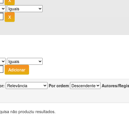
or:
Por ordem
Autores/Regi
quisa não produziu resultados.