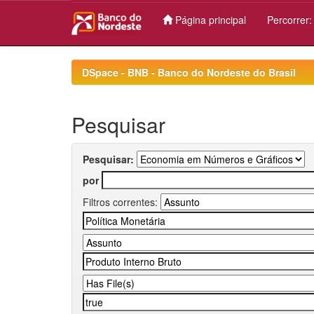
Página principal
Percorrer
Skip
navigation
DSpace - BNB - Banco do Nordeste do Brasil
Pesquisar
Pesquisar:
por
Filtros correntes: