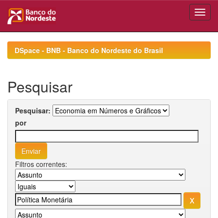
Skip
navigation
DSpace - BNB - Banco do Nordeste do Brasil
Pesquisar
Pesquisar:
por
Filtros correntes: