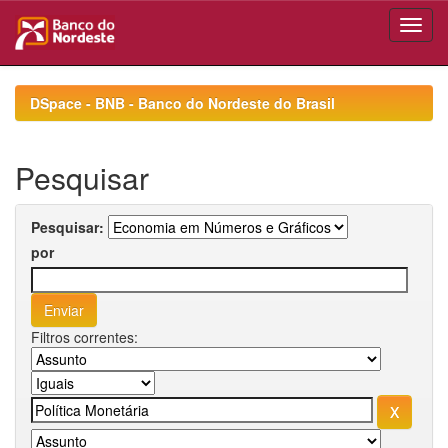
Skip
navigation
DSpace - BNB - Banco do Nordeste do Brasil
Pesquisar
Pesquisar:
por
Filtros correntes: