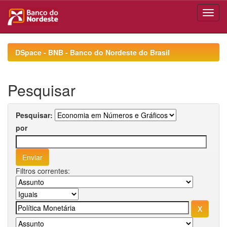
Skip
navigation
DSpace - BNB - Banco do Nordeste do Brasil
Pesquisar
Pesquisar:
por
Filtros correntes: